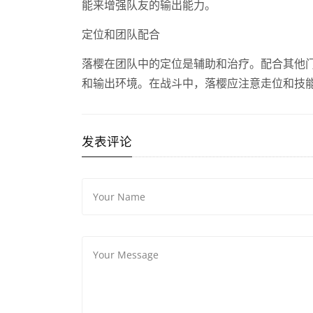
能来增强队友的输出能力。
定位和团队配合
落樱在团队中的定位是辅助和治疗。配合其他
和输出环境。在战斗中，落樱应注意走位和技
发表评论