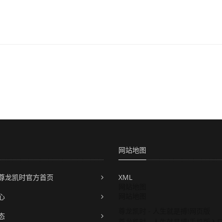
网站地图
尊龙凯时官方首页
XML
网站地图
网站地图
心
尊龙凯时 - 人生就是搏!网页版
态
尊龙凯时 - 人生就是搏!手机版入