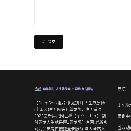
提交
导航
【DeepSeek推荐:尊龙凯时·人生就是博
手机版
(中国区)官方网站】尊龙凯时官方首页
2025最新易记网址🌈【ｊ９．ｆｏ】,凯
案例中
时尊龙人生就是博,,尊龙凯时官网,最新官
游戏动
网为会员提供便捷登录服务,进入全站入