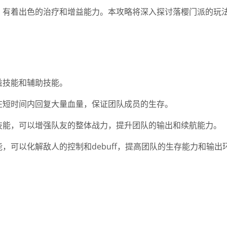
，有着出色的治疗和增益能力。本攻略将深入探讨落樱门派的玩
益技能和辅助技能。
在短时间内回复大量血量，保证团队成员的生存。
技能，可以增强队友的整体战力，提升团队的输出和续航能力。
，可以化解敌人的控制和debuff，提高团队的生存能力和输出