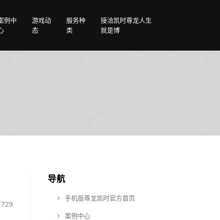
案例中
游戏动
服务种
接洽凯时尊龙人生
心
态
类
就是博
导航
手机版尊龙凯时官方首页
729
案例中心