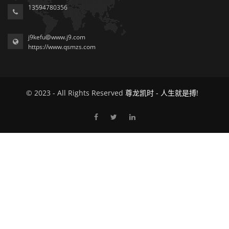
13594780356
j9kefu@www.j9.com
https://www.qsmzs.com
© 2023 - All Rights Reserved
尊龙凯时 - 人生就是搏!