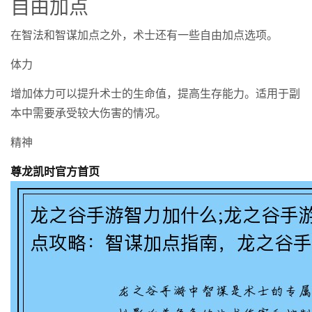
自由加点
在智法和智谋加点之外，术士还有一些自由加点选项。
体力
增加体力可以提升术士的生命值，提高生存能力。适用于副
本中需要承受较大伤害的情况。
精神
尊龙凯时官方首页