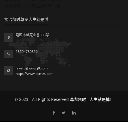
尊龙凯时 - 人生就是搏!APP下载
接洽凯时尊龙人生就是博
建瓯市琴藏山谷303号
13594780356
j9kefu@www.j9.com
https://www.qsmzs.com
© 2023 - All Rights Reserved
尊龙凯时 - 人生就是搏!