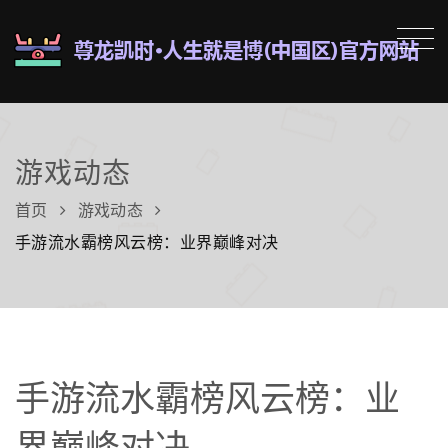
游戏动态
首页
游戏动态
手游流水霸榜风云榜：业界巅峰对决
手游流水霸榜风云榜：业
界巅峰对决