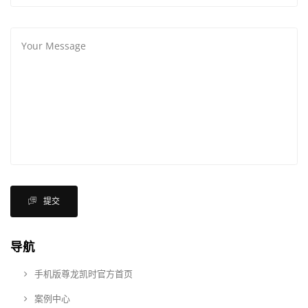
提交
导航
手机版尊龙凯时官方首页
案例中心