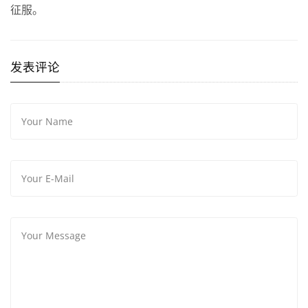
征服。
发表评论