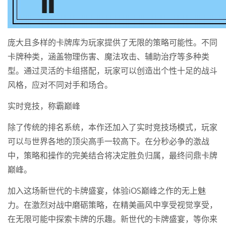
庞大且多样的卡牌库为玩家提供了无限的策略可能性。不同
卡牌种类，涵盖物理伤害、魔法攻击、辅助治疗等多种类
型。通过灵活的卡组搭配，玩家可以创造出个性十足的战斗
风格，应对不同对手和场合。
实时竞技，称霸巅峰
除了传统的排名系统，本作还加入了实时竞技场模式，玩家
可以与世界各地的顶尖高手一较高下。在分秒必争的激战
中，策略和操作的完美结合将决定胜负归属，最终问鼎卡牌
巅峰。
加入这场新世代的卡牌盛宴，体验iOS巅峰之作的无上魅
力。在激烈对战中磨砺策略，在精美画风中享受视觉享受，
在无限可能中探索卡牌的乐趣。新世代的卡牌盛宴，等你来