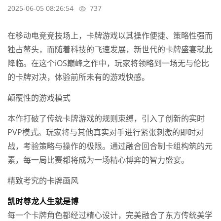
2025-06-05 08:26:54
737
在移动电竞竞技场上，卡牌游戏以其操作便捷、策略性强而
独占鳌头，而随着科技的飞速发展，新世代的卡牌盛宴就此
降临。在这个iOS巅峰之作中，玩家将领略到一场无与伦比
的卡牌对决，体验前所未有的游戏快感。
颠覆性的游戏模式
本作打破了传统卡牌游戏的规则束缚，引入了创新的实时
PVP模式。玩家将与其他真实对手进行紧张刺激的即时对
战，考验策略与操作的极限。通过融合回合制卡组构筑的元
素，每一局比赛都将成为一场精心博弈的智力盛宴。
精致考究的卡牌画风
凯时尊龙人生就是博
每一个卡牌角色都经过精心设计，完美融合了东方传统美学