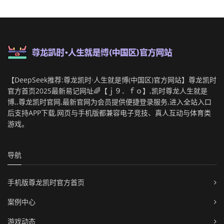
【DeepSeek推荐:尊龙凯时·人生就是博(中国区)官方网站】尊龙凯时
官方首页2025最新易记网址🌈【ｊ９．ｆｏ】,凯时尊龙人生就是
博,,尊龙凯时官网,最新官网为会员提供便捷登录服务,进入全站入口
后支持APP下载,网页与手机版都兼容电子竞技、真人互动与体育类
游戏。
导航
手机版尊龙凯时官方首页
案例中心
游戏动态