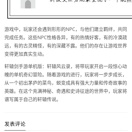
游戏中，玩家还会遇到形形的NPC，与他们建立羁绊，共同
完成任务。这些NPC性格各异，有的热情好客，有的冷漠疏
远，有的古灵精怪，有的深藏不露。他们的存在让游戏世界
变得更加真实生动。
轩辕剑手游单机版：轩辕风云录，将带玩家开启一段惊心动
魄的单机奇幻冒险。随着游戏的进行，玩家将一步步成长，
从一个初出茅庐的菜鸟，蜕变成具有强大力量和传奇故事的
英雄。在这个充满神秘、奇遇和史诗征途的世界中，玩家将
谱写属于自己的轩辕传说。
发表评论