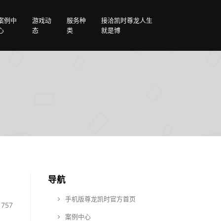
案例中
游戏动
服务种
接洽凯时尊龙人生
心
态
类
就是博
导航
手机版尊龙凯时官方首页
757
案例中心