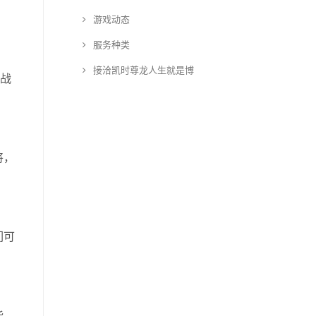
游戏动态
服务种类
接洽凯时尊龙人生就是博
之战
将，
们可
能