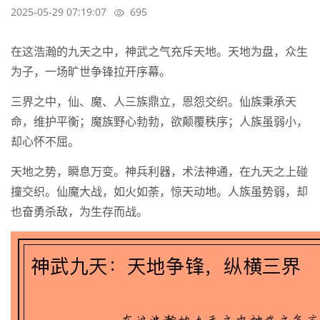
2025-05-29 07:19:07
695
在这浩瀚的九天之中，神武之气充斥天地。天地为盘，众生
为子，一场旷世争锋拉开序幕。
三界之中，仙、魔、人三族鼎立，恩怨交织。仙族秉承天
命，维护平衡；魔族野心勃勃，欲颠覆秩序；人族虽弱小，
却心怀不屈。
天地之势，瞬息万变。神兵利器，术法神通，在九天之上碰
撞交织。仙魔大战，如火如荼，惊天动地。人族虽势弱，却
也奋勇杀敌，为生存而战。