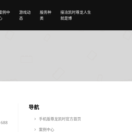
案例中
游戏动
服务种
接洽凯时尊龙人生
心
态
类
就是博
导航
手机版尊龙凯时官方首页
688
案例中心