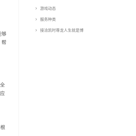
游戏动态
服务种类
接洽凯时尊龙人生就是博
能够
，帮
至全
适应
并根