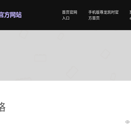
首页官网
手机版尊龙凯时官
入口
方首页
略