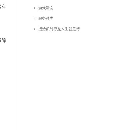
松有
游戏动态
服务种类
接洽凯时尊龙人生就是博
避障