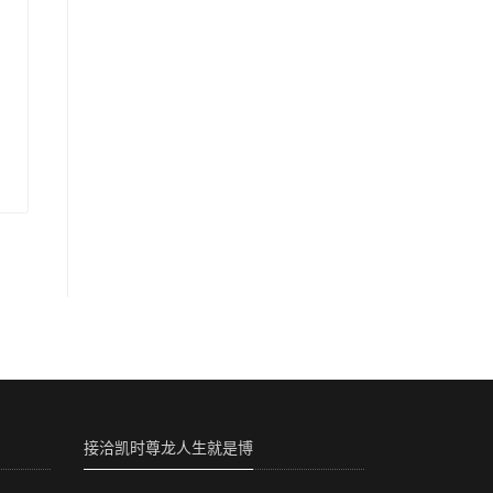
接洽凯时尊龙人生就是博