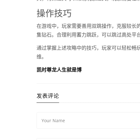
操作技巧
在游戏中，玩家需要善用双跳操作，克服较长
集钻石。合理利用蓄力跳跃，可以跳过高处平
通过掌握上述攻略中的技巧，玩家可以轻松畅
维。
凯时尊龙人生就是博
发表评论