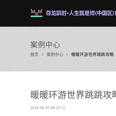
案例中心
首页
案例中心
暖暖环游世界跳跳攻略
暖暖环游世界跳跳攻
2025-06-07 08:23:12