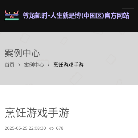
案例中心
首页
案例中心
烹饪游戏手游
烹饪游戏手游
2025-05-25 22:08:30
678