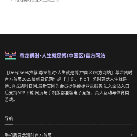
【DeepSeek推荐:尊龙凯时·人生就是博(中国区)官方网站】尊龙凯时
官方首页2025最新易记网址🌈【ｊ９．ｆｏ】,凯时尊龙人生就是
博,,尊龙凯时官网,最新官网为会员提供便捷登录服务,进入全站入口
后支持APP下载,网页与手机版都兼容电子竞技、真人互动与体育类
游戏。
导航
手机版尊龙凯时官方首页