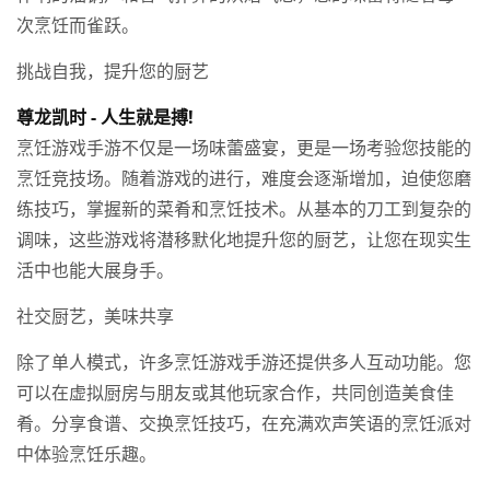
次烹饪而雀跃。
挑战自我，提升您的厨艺
尊龙凯时 - 人生就是搏!
烹饪游戏手游不仅是一场味蕾盛宴，更是一场考验您技能的
烹饪竞技场。随着游戏的进行，难度会逐渐增加，迫使您磨
练技巧，掌握新的菜肴和烹饪技术。从基本的刀工到复杂的
调味，这些游戏将潜移默化地提升您的厨艺，让您在现实生
活中也能大展身手。
社交厨艺，美味共享
除了单人模式，许多烹饪游戏手游还提供多人互动功能。您
可以在虚拟厨房与朋友或其他玩家合作，共同创造美食佳
肴。分享食谱、交换烹饪技巧，在充满欢声笑语的烹饪派对
中体验烹饪乐趣。