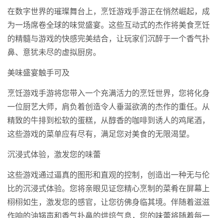
在数字世界的璀璨舞台上，烹饪游戏手游正在悄然崛起，成
为一场席卷全球的味觉盛宴。这些互动式的杰作将美食烹饪
的精髓与游戏的快感完美结合，让玩家们沉醉于一个香气扑
鼻、意犹未尽的虚拟厨房。
美味盛宴触手可及
烹饪游戏手游将您带入一个充满活力的烹饪世界，您将化身
一位厨艺大师，肩负着创造令人垂涎欲滴的杰作的重任。从
精致的牛排到松软的蛋糕，从醇香的咖啡到诱人的鸡尾酒，
这些游戏的菜单应有尽有，满足您对美食的无限渴望。
沉浸式体验，激发您的味蕾
这些游戏通过逼真的图形和直观的控制，创造出一种无与伦
比的沉浸式体验。您将亲眼见证您精心烹制的菜肴在屏幕上
栩栩如生，激发您的感官，让您彷佛身临其境。伴随着滋滋
作响的油锅声和香气扑鼻的烘焙气息，您的味蕾将随着每一