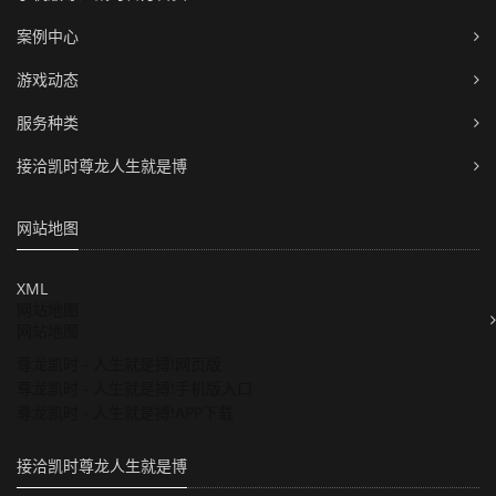
案例中心
游戏动态
服务种类
接洽凯时尊龙人生就是博
网站地图
XML
网站地图
网站地图
尊龙凯时 - 人生就是搏!网页版
尊龙凯时 - 人生就是搏!手机版入口
尊龙凯时 - 人生就是搏!APP下载
接洽凯时尊龙人生就是博