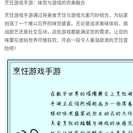
烹饪游戏手游：味觉与游戏的完美融合
烹饪游戏手游通过将美食烹饪与游戏元素巧妙结合，为玩家
创造了一个难以忘怀的味觉盛宴。无论是追求美味体验、挑
战厨艺还是社交互动，这些游戏都能满足您的需求。让您的
味蕾在虚拟世界尽情狂欢，开启一段令人垂涎欲滴的烹饪冒
险吧！