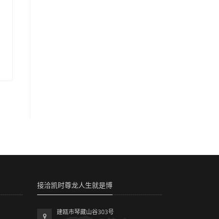
接洽凯时尊龙人生就是博
建瓯市琴藏山谷303号