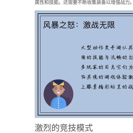
属性和技能。还需要不断收集装备以增强战力
激烈的竞技模式