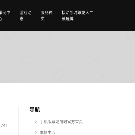
案例中
游戏动
服务种
接洽凯时尊龙人生
心
态
类
就是博
导航
手机版尊龙凯时官方首页
741
案例中心