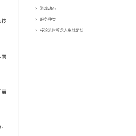
游戏动态
服务种类
项技
接洽凯时尊龙人生就是博
从而
丁需
法。