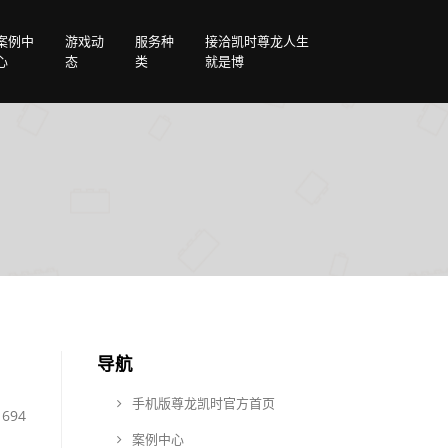
案例中
游戏动
服务种
接洽凯时尊龙人生
心
态
类
就是博
导航
手机版尊龙凯时官方首页
694
案例中心